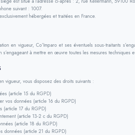
iège est situé à l’adresse ci-après : 2, rue Kellermann, 59100 R
hone suivant : 1007.
t exclusivement hébergées et traitées en France.
ation en vigueur, Co’Imparo et ses éventuels sous-traitants s’engag
en s’engageant à mettre en œuvre toutes les mesures techniques et
s
en vigueur, vous disposez des droits suivants :
nées (article 15 du RGPD)
léter vos données (article 16 du RGPD)
es (article 17 du RGPD)
entement (article 13-2 c du RGPD)
 données (article 18 du RGPD)
vos données (article 21 du RGPD)