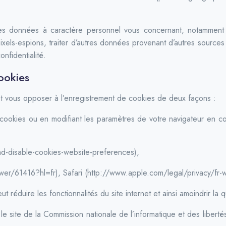
es données à caractère personnel vous concernant, notamment vo
xels-espions, traiter d’autres données provenant d’autres sources 
nfidentialité.
ookies
t vous opposer à l’enregistrement de cookies de deux façons :
ookies ou en modifiant les paramètres de votre navigateur en cons
and-disable-cookies-website-preferences),
er/61416?hl=fr), Safari (http://www.apple.com/legal/privacy/fr-
 réduire les fonctionnalités du site internet et ainsi amoindrir la q
 le site de la Commission nationale de l’informatique et des liberté