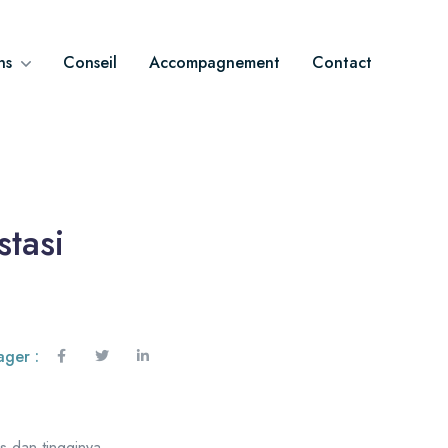
ns
Conseil
Accompagnement
Contact
stasi
ager :
s dan tingginya