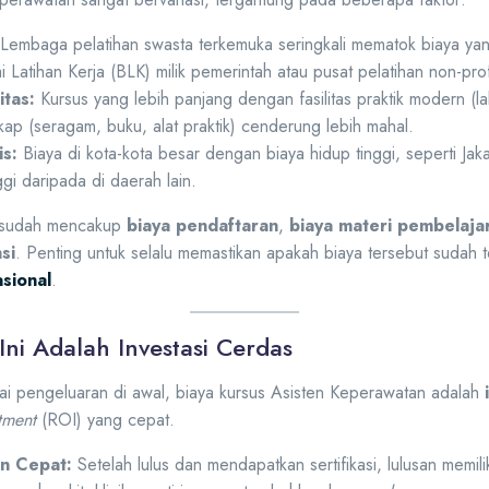
Lembaga pelatihan swasta terkemuka seringkali mematok biaya yang
 Latihan Kerja (BLK) milik pemerintah atau pusat pelatihan non-prof
itas:
Kursus yang lebih panjang dengan fasilitas praktik modern (la
gkap (seragam, buku, alat praktik) cenderung lebih mahal.
s:
Biaya di kota-kota besar dengan biaya hidup tinggi, seperti Jak
ggi daripada di daerah lain.
i sudah mencakup
biaya pendaftaran
,
biaya materi pembelaja
si
. Penting untuk selalu memastikan apakah biaya tersebut sudah te
sional
.
ni Adalah Investasi Cerdas
gai pengeluaran di awal, biaya kursus Asisten Keperawatan adalah
tment
(ROI) yang cepat.
n Cepat:
Setelah lulus dan mendapatkan sertifikasi, lulusan memil