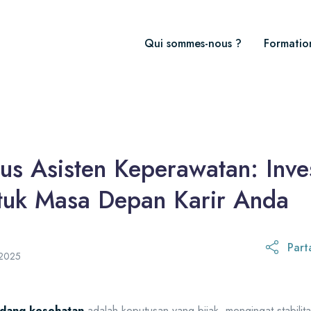
Qui sommes-nous ?
Formatio
us Asisten Keperawatan: Inve
tuk Masa Depan Karir Anda
Part
13 novembre 2025
 2025
idang kesehatan
adalah keputusan yang bijak, mengingat stabilita