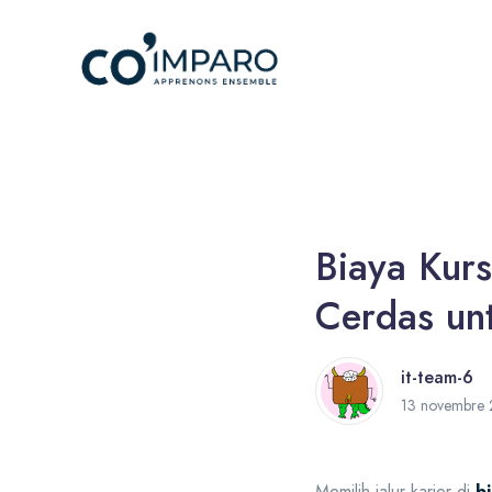
Biaya Kurs
Cerdas un
it-team-6
13 novembre
Memilih jalur karier di
b