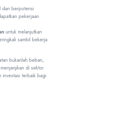
l dan berpotensi
dapatkan pekerjaan
an
untuk melanjutkan
ringkali sambil bekerja.
watan bukanlah beban,
enjanjikan di sektor
 investasi terbaik bagi