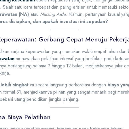
 Salah satu cara tercepat dan paling efisien untuk memasuki sektor
rawatan (NA)
atau
Nursing Aide
. Namun, pertanyaan krusial yan
rus disiapkan, dan apakah investasi ini sepadan?
 Keperawatan: Gerbang Cepat Menuju Pekerj
kan sarjana keperawatan yang memakan waktu empat tahun dan bi
awatan
menawarkan pelatihan intensif yang berfokus pada ketera
mnya berlangsung selama 3 hingga 12 bulan, menjadikannya jalur c
kerja.
lebih singkat
ini secara langsung berkorelasi dengan
biaya yan
n formal S1, menjadikannya pilihan yang sangat menarik bagi mere
rbebani utang pendidikan jangka panjang.
 Biaya Pelatihan
perawatan sangat bervariasi, tergantung pada beberapa faktor: