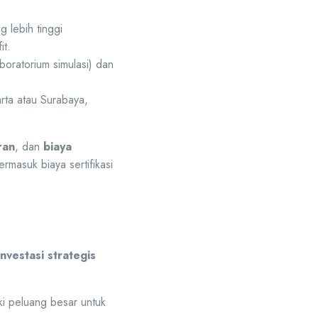
 lebih tinggi
it.
boratorium simulasi) dan
arta atau Surabaya,
ran
, dan
biaya
rmasuk biaya sertifikasi
investasi strategis
iki peluang besar untuk