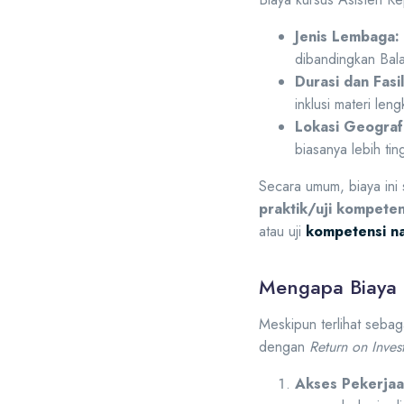
Jenis Lembaga:
dibandingkan Balai
Durasi dan Fasil
inklusi materi len
Lokasi Geografi
biasanya lebih tin
Secara umum, biaya in
praktik/uji kompeten
atau uji
kompetensi na
Mengapa Biaya I
Meskipun terlihat seba
dengan
Return on Inves
Akses Pekerjaa