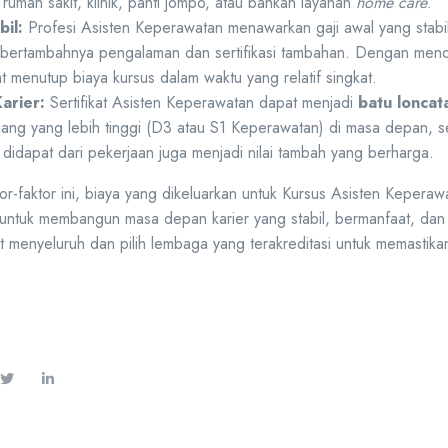
rumah sakit, klinik, panti jompo, atau bahkan layanan
home care
.
il:
Profesi Asisten Keperawatan menawarkan gaji awal yang stabi
g bertambahnya pengalaman dan sertifikasi tambahan. Dengan men
 menutup biaya kursus dalam waktu yang relatif singkat.
arier:
Sertifikat Asisten Keperawatan dapat menjadi
batu loncat
jang yang lebih tinggi (D3 atau S1 Keperawatan) di masa depan, se
idapat dari pekerjaan juga menjadi nilai tambah yang berharga.
r-faktor ini, biaya yang dikeluarkan untuk Kursus Asisten Kepera
untuk membangun masa depan karier yang stabil, bermanfaat, dan m
t menyeluruh dan pilih lembaga yang terakreditasi untuk memastikan