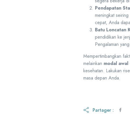
segera bekerja di 
Pendapatan Stab
meningkat seirin
cepat, Anda dapat
Batu Loncatan K
pendidikan ke jen
Pengalaman yang d
Mempertimbangkan fakto
melainkan
modal awal
kesehatan. Lakukan rise
masa depan Anda.
Partager :