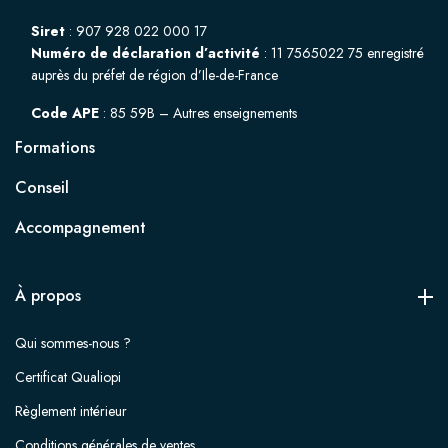
Siret
: 907 928 022 000 17
Numéro de déclaration d’activité
: 11 7565022 75 enregistré
auprès du préfet de région d’Ile-de-France
Code APE
: 85 59B – Autres enseignements
Formations
Conseil
Accompagnement
À propos
Qui sommes-nous ?
Certificat Qualiopi
Règlement intérieur
Conditions générales de ventes