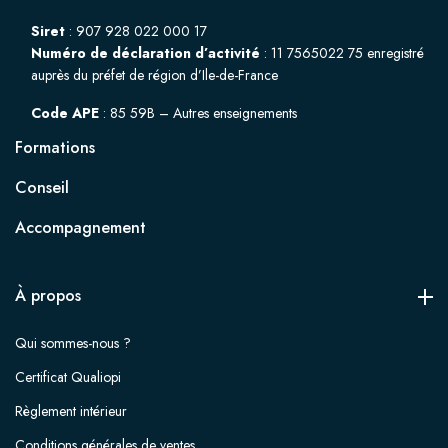
Siret
: 907 928 022 000 17
Numéro de déclaration d’activité
: 11 7565022 75 enregistré
auprès du préfet de région d’Ile-de-France
Code APE
: 85 59B – Autres enseignements
Formations
Conseil
Accompagnement
À propos
Qui sommes-nous ?
Certificat Qualiopi
Règlement intérieur
Conditions générales de ventes