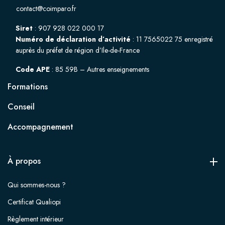
contact@coimparo.fr
Siret
: 907 928 022 000 17
Numéro de déclaration d’activité
: 11 7565022 75 enregistré
auprès du préfet de région d’Ile-de-France
Code APE
: 85 59B – Autres enseignements
Formations
Conseil
Accompagnement
À propos
Qui sommes-nous ?
Certificat Qualiopi
Règlement intérieur