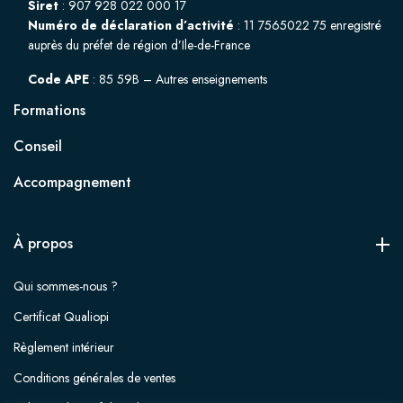
Siret
: 907 928 022 000 17
Numéro de déclaration d’activité
: 11 7565022 75 enregistré
auprès du préfet de région d’Ile-de-France
Code APE
: 85 59B – Autres enseignements
Formations
Conseil
Accompagnement
À propos
Qui sommes-nous ?
Certificat Qualiopi
Règlement intérieur
Conditions générales de ventes