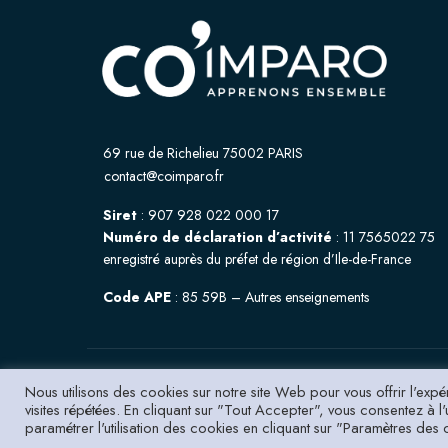
69 rue de Richelieu 75002 PARIS
contact@coimparo.fr
Siret
: 907 928 022 000 17
Numéro de déclaration d’activité
: 11 7565022 75
enregistré auprès du préfet de région d’Ile-de-France
Code APE
: 85 59B – Autres enseignements
Nous utilisons des cookies sur notre site Web pour vous offrir l'exp
Copyright © 2022 Co'Imparo. Tous droits réservés.
visites répétées. En cliquant sur "Tout Accepter", vous consentez à 
paramétrer l'utilisation des cookies en cliquant sur "Paramètres des 