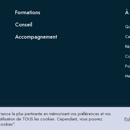
Formations
À
Conseil
Qu
Accompagnement
Cer
Rè
Co
Pol
Me
érience la plus pertinente en mémorisant vos préférences et vos
l'utilisation de TOUS les cookies. Cependant, vous pouvez
Pol
cookies".