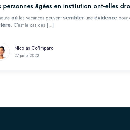
s personnes âgées en institution ont-elles dr
heure 𝗼𝘂̀ les vacances peuvent 𝘀𝗲𝗺𝗯𝗹𝗲𝗿 une 𝗲́𝘃𝗶𝗱𝗲𝗻𝗰𝗲 pou
𝘁𝗶𝗲̀𝗿𝗲. C’est le cas des […]
Nicolas Co'Imparo
24 novembre 2025
27 juillet 2022