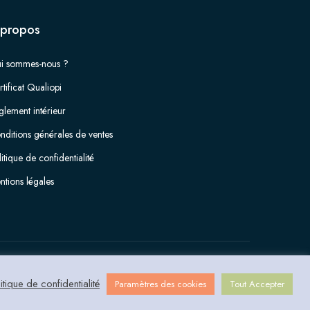
 propos
i sommes-nous ?
tificat Qualiopi
glement intérieur
nditions générales de ventes
itique de confidentialité
ntions légales
linkedin
itique de confidentialité
Paramètres des cookies
Tout Accepter