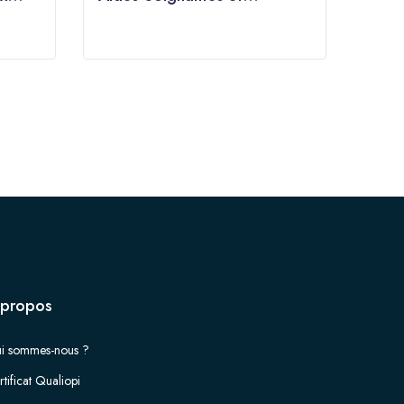
acquérir de nouvelles
responsabilités
 propos
i sommes-nous ?
tificat Qualiopi