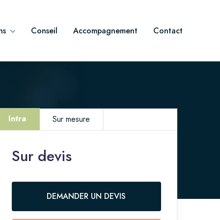
ns
Conseil
Accompagnement
Contact
Intra
Sur mesure
Sur devis
Vous êtes intéressé.e par cette thématique
mais avez un projet spécifique ?
NOUS CONTACTER
DEMANDER UN DEVIS