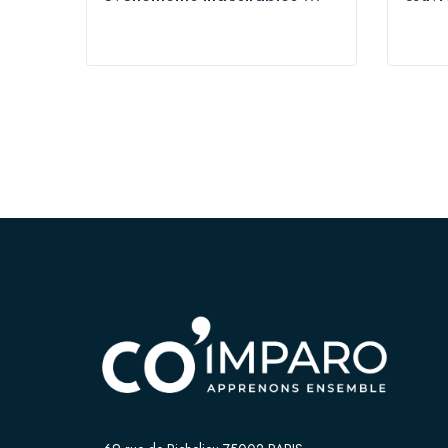
ESMS
médic