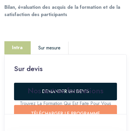
Bilan, évaluation des acquis de la formation et de la
satisfaction des participants
Intra
Sur mesure
Sur devis
Vous êtes intéressé.e par cette thématique mais
avez un projet spécifique ?
Nos autres formations
DEMANDER UN DEVIS
NOUS CONTACTER
Trouvez La Formation Qui Est Faite Pour Vous
TÉLÉCHARGER LE PROGRAMME