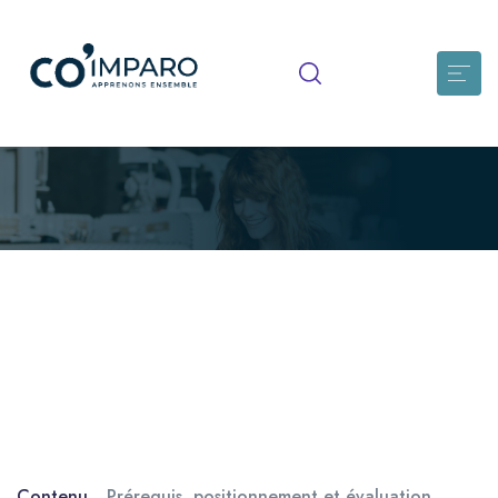
Evaluation HAS : En comprendre
les attendus pour être acteur de la
démarche qualité
Formation à l'évaluation HAS nouvelle version : comprendre
la règlementation, connaître le référentiel appliqué lors de
l'évaluation, les méthodes utilisées et les outils mis à
disposition des établissements
Contenu
Prérequis, positionnement et évaluation