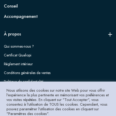
Conseil
Accompagnement
À propos
Qui sommes-nous ?
Certificat Qualiopi
Règlement intérieur
Conditions générales de ventes
Politique de confidentialité
Nous utilisons des cookies sur notre site Web pour vous offrir
Mentions légales
l'expérience la plus pertinente en mémorisant vos préférences et
vos visites répétées. En cliquant sur "Tout Accepter", vous
consentez à l'utilisation de TOUS les cookies. Cependant, vous
pouvez paramétrer l'utilisation des cookies en cliquant sur
"Paramètres des cookies".