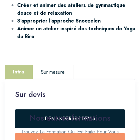
Créer et animer des ateliers de gymnastique
douce et de relaxation
S’approprier l’approche Snoezelen
Animer un atelier inspiré des techniques de Yoga
du Rire
Intra
Sur mesure
Sur devis
Vous êtes intéressé.e par cette thématique mais
avez un projet spécifique ?
Nos autres formations
DEMANDER UN DEVIS
NOUS CONTACTER
Trouvez La Formation Qui Est Faite Pour Vous