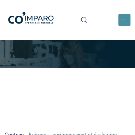
Utiliser le langage du corps pour
développer ses capacités de
toucher relationnel
Les rapports au corps et des vécus corporels, émotionnels et
psychologiques, les principes et techniques fondamentales
du toucher relationnel dans un cadre sécurisant et bienveillant
Contenu
Prérequis, positionnement et évaluation