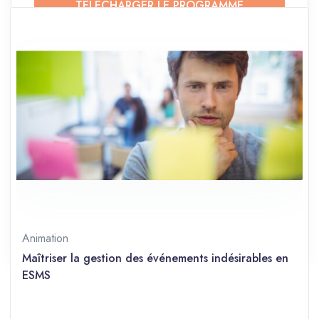
TÉLÉCHARGER LE PROGRAMME
TÉLÉCHARGER LE CATALOGUE
Durée
3 jours (21 heures)
Langue
Français
Prérequis
Débutant
Partager sur les réseaux
Animation
Maîtriser la gestion des événements indésirables en
ESMS