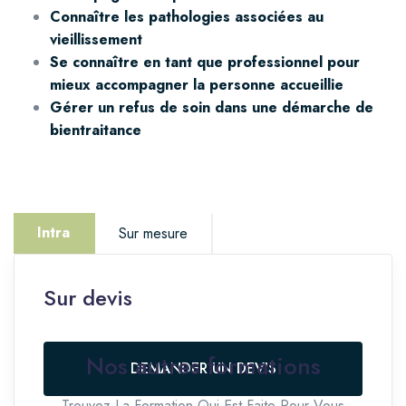
Connaître les pathologies associées au
vieillissement
Se connaître en tant que professionnel pour
mieux accompagner la personne accueillie
Gérer un refus de soin dans une démarche de
bientraitance
Intra
Sur mesure
Sur devis
Vous êtes intéressé.e par cette thématique mais
avez un projet spécifique ?
Nos autres formations
DEMANDER UN DEVIS
NOUS CONTACTER
Trouvez La Formation Qui Est Faite Pour Vous