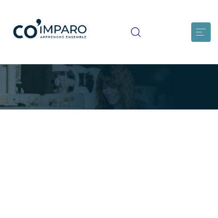
Acquérir des techniques
relationnelles et
communicationnelles pour
l’accompagnement des personnes
atteintes de démence
Les principaux troubles psychologiques et comportementaux
liées à la démence, les besoins et répercussions sur