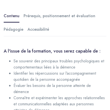
l’accompagnement quotidien, les approches relationnelles et
communicationnelles adaptées aux personnes atteintes de
Contenu
Prérequis, positionnement et évaluation
démence
Pédagogie
Accessibilité
A l'issue de la formation, vous serez capable de :
Se souvenir des principaux troubles psychologiques et
comportementaux liées à la démence
Identifier les répercussions sur l’accompagnement
quotidien de la personne accompagnée
Évaluer les besoins de la personne atteinte de
démence
Connaître et expérimenter les approches relationnelles
et communicationnelles adaptées aux personnes