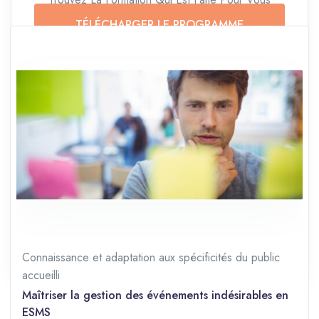
TÉLÉCHARGER LE PROGRAMME
TÉLÉCHARGER LE CATALOGUE
Durée
2 jours (14 heures)
Langue
Français
Prérequis
Débutant
Partager sur les réseaux
Connaissance et adaptation aux spécificités du public
accueilli
Maîtriser la gestion des événements indésirables en
ESMS