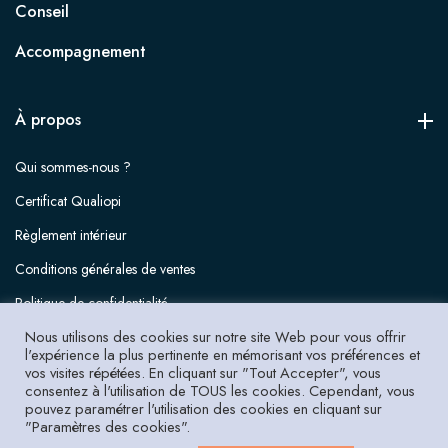
Conseil
Accompagnement
À propos
Qui sommes-nous ?
Certificat Qualiopi
Règlement intérieur
Conditions générales de ventes
Politique de confidentialité
Nous utilisons des cookies sur notre site Web pour vous offrir
Mentions légales
l'expérience la plus pertinente en mémorisant vos préférences et
vos visites répétées. En cliquant sur "Tout Accepter", vous
consentez à l'utilisation de TOUS les cookies. Cependant, vous
pouvez paramétrer l'utilisation des cookies en cliquant sur
"Paramètres des cookies".