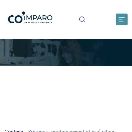
Savoir diagnostiquer le mal-être,
les symptômes dépressifs et les
personnes à risques suicidaires
Comprendre les caractéristiques les plus fréquentes du
risque suicidaire en établissement Connaître les signes
précédent une crise suicidaire et savoir […]
Contenu
Prérequis, positionnement et évaluation