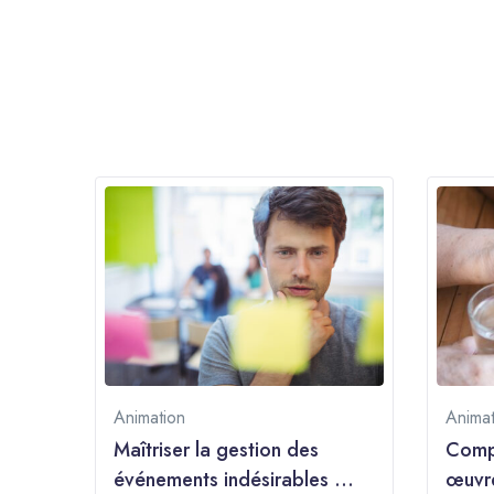
Animation
Animat
de
Maîtriser la gestion des
Compr
ne
événements indésirables en
œuvre