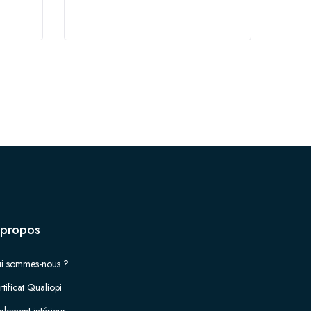
acquérir de nouvelles
responsabilités
 propos
i sommes-nous ?
tificat Qualiopi
glement intérieur