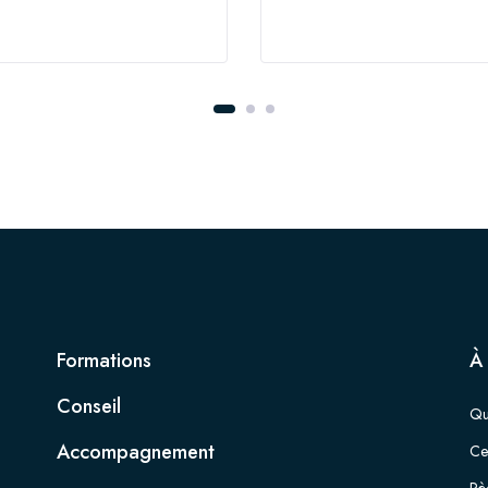
ament efficient
accompagner
Formations
À
Conseil
Qu
Accompagnement
Cer
Rè