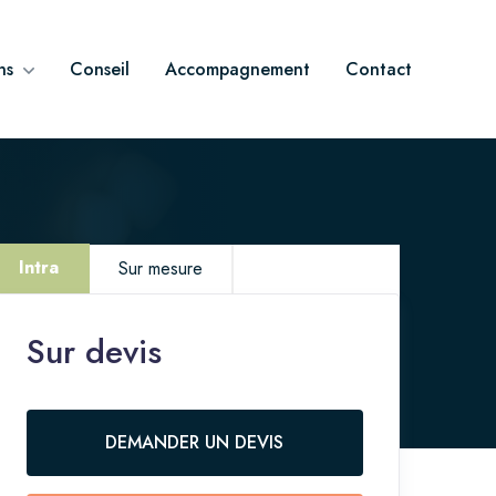
ns
Conseil
Accompagnement
Contact
Intra
Sur mesure
Sur devis
Vous êtes intéressé.e par cette thématique
mais avez un projet spécifique ?
NOUS CONTACTER
DEMANDER UN DEVIS