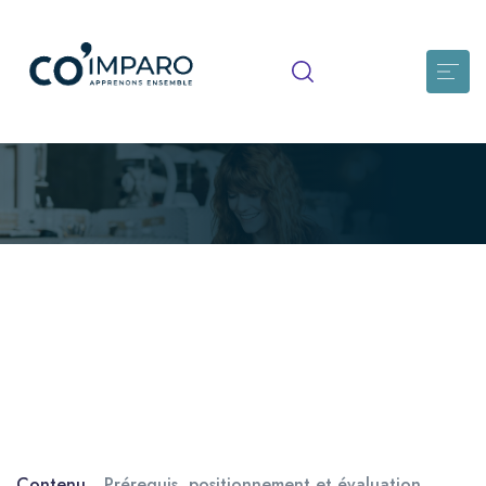
Accompagner une personne
souffrant de troubles de la
déglutition
Identifier la physiologie de la déglutition et les fonctions qui
en dépendent Comprendre les mécanismes physio-
pathologiques à l’origine des troubles […]
Contenu
Prérequis, positionnement et évaluation